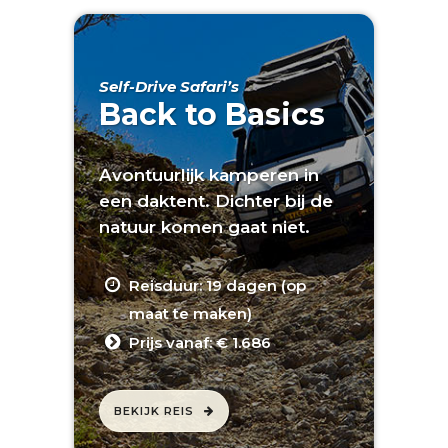
Self-Drive Safari’s
Back to Basics
Avontuurlijk kamperen in
een daktent. Dichter bij de
natuur komen gaat niet.
Reisduur: 19 dagen (op
maat te maken)
Prijs vanaf: € 1.686
BEKIJK REIS