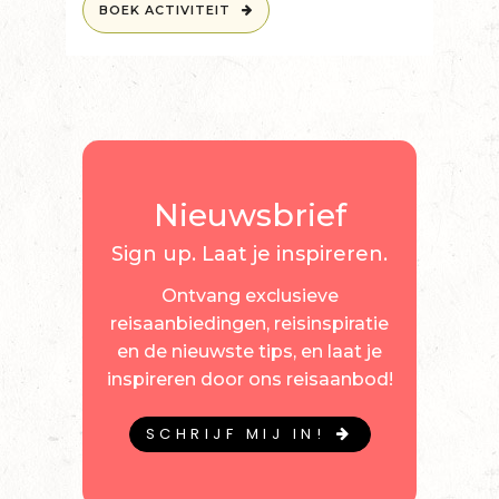
BOEK ACTIVITEIT
Nieuwsbrief
Sign up. Laat je inspireren.
Ontvang exclusieve
reisaanbiedingen, reisinspiratie
en de nieuwste tips, en laat je
inspireren door ons reisaanbod!
SCHRIJF MIJ IN!